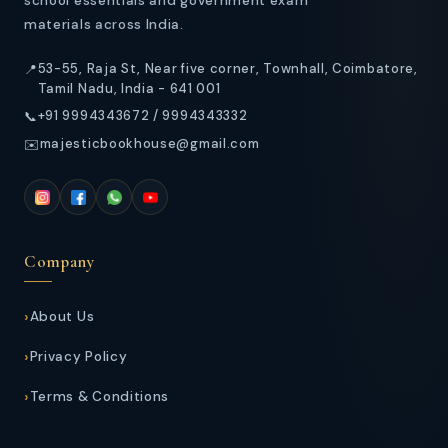
school essentials and government exam
materials across India.
53-55, Raja St, Near five corner, Townhall, Coimbatore,
📍
Tamil Nadu, India - 641 001
+91 9994343672 / 9994343332
📞
majesticbookhouse@gmail.com
✉️
Company
About Us
Privacy Policy
Terms & Conditions