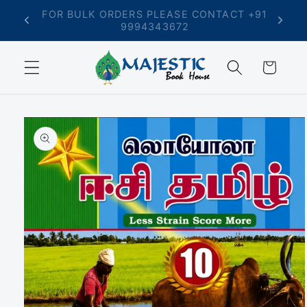
Skip to
T +91
FREE SHIPPING ON ORDERS ABOVE ₹699
content
Cart
Skip to
product
information