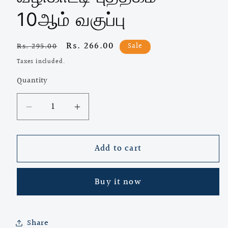
10ஆம் வகுப்பு
Regular
Sale
Rs. 266.00
Sale
Rs. 295.00
price
price
Taxes included.
Quantity
Quantity
Decrease
Increase
quantity
quantity
for
for
Add to cart
லயோலா
லயோலா
எசி
எசி
தமிழ்
தமிழ்
Buy it now
வழிகாட்டி
வழிகாட்டி
புத்தகம்
புத்தகம்
–
–
10ஆம்
10ஆம்
Share