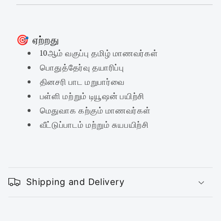
🎯 ஏற்றது
10ஆம் வகுப்பு தமிழ் மாணவர்கள்
பொதுத்தேர்வு தயாரிப்பு
தினசரி பாட மறுபார்வை
பள்ளி மற்றும் டியூஷன் பயிற்சி
மெதுவாக கற்கும் மாணவர்கள்
வீட்டுப்பாடம் மற்றும் சுயபயிற்சி
C
o
Shipping and Delivery
l
l
a