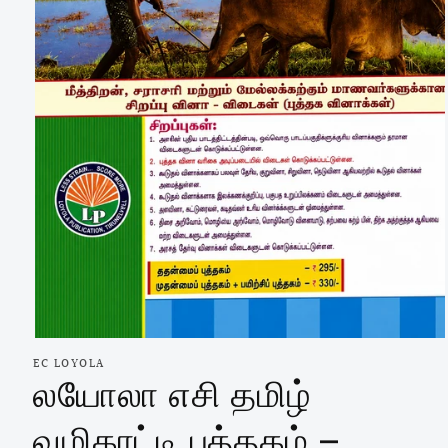
Open
media
EC LOYOLA
1
லயோலா எசி தமிழ்
in
modal
வழிகாட்டி புத்தகம் –