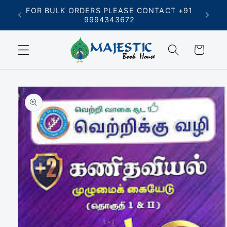
Skip to
T +91
FREE SHIPPING ON ORDERS ABOVE ₹699
content
Cart
Skip to
product
information