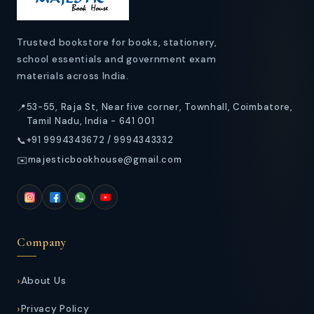
t
Trusted bookstore for books, stationery,
school essentials and government exam
materials across India.
53-55, Raja St, Near five corner, Townhall, Coimbatore,
📍
Tamil Nadu, India - 641 001
+91 9994343672 / 9994343332
📞
majesticbookhouse@gmail.com
✉️
Company
About Us
Privacy Policy