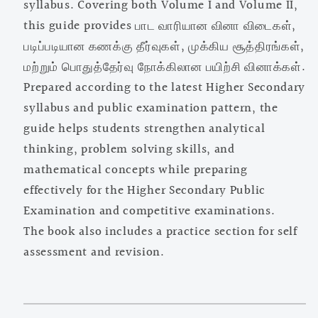
syllabus. Covering both Volume I and Volume II,
Secondary
Secondary
Second
Second
this guide provides பாட வாரியான வினா விடைகள்,
Year)
Year)
படிப்படியான கணக்கு தீர்வுகள், முக்கிய சூத்திரங்கள்,
–
–
மற்றும் பொதுத்தேர்வு நோக்கிலான பயிற்சி வினாக்கள்.
Tamil
Tamil
Prepared according to the latest Higher Secondary
Medium
Medium
syllabus and public examination pattern, the
guide helps students strengthen analytical
thinking, problem solving skills, and
mathematical concepts while preparing
effectively for the Higher Secondary Public
Examination and competitive examinations.
The book also includes a practice section for self
assessment and revision.