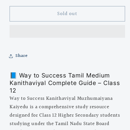
for
for
Sold out
Way
Way
to
to
Success
Success
Kanithaviyal
Kanithaviyal
Muzhumaiyana
Muzhumaiyana
Kaiyedu
Kaiyedu
Share
(Mathematics
(Mathematics
Complete
Complete
Guide)
Guide)
📘 Way to Success Tamil Medium
Volume
Volume
Kanithaviyal Complete Guide – Class
I
I
12
&amp;
&amp;
II
II
Way to Success Kanithaviyal Muzhumaiyana
for
for
Kaiyedu is a comprehensive study resource
Class
Class
designed for Class 12 Higher Secondary students
12
12
studying under the Tamil Nadu State Board
(Higher
(Higher