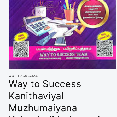
Open
media
WAY TO SUCCESS
1
Way to Success
in
modal
Kanithaviyal
Muzhumaiyana