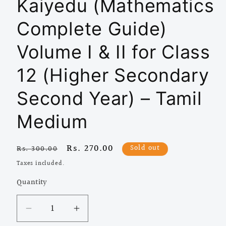
Kaiyedu (Mathematics
Complete Guide)
Volume I & II for Class
12 (Higher Secondary
Second Year) – Tamil
Medium
Regular
Sale
Rs. 270.00
Sold out
Rs. 300.00
price
price
Taxes included.
Quantity
Quantity
Decrease
Increase
quantity
quantity